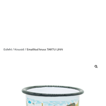
Skip
to
Esileht
/
Kruusid
/ Emailitud kruus TARTU LINN
content