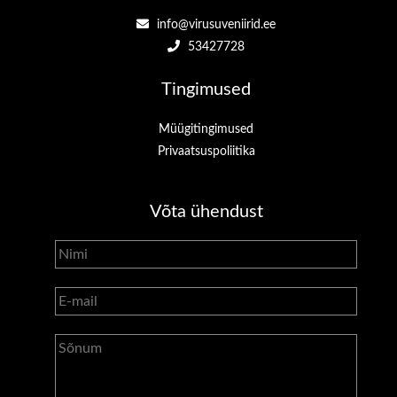
info@virusuveniirid.ee
53427728
Tingimused
Müügitingimused
Privaatsuspoliitika
Võta ühendust