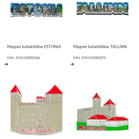
Magnet kahekihiline ESTONIA
Magnet kahekihiline TALLINN
EAN:
4741135002366
EAN:
4741135002373
➔
➔