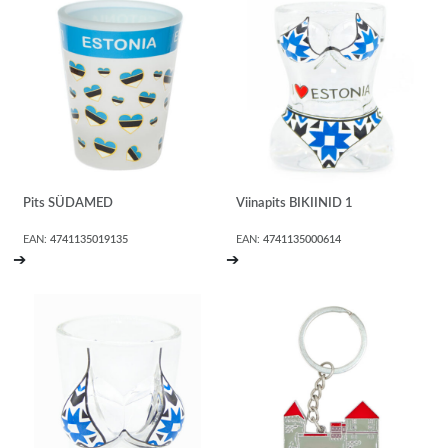
Pits SÜDAMED
Viinapits BIKIINID 1
EAN:
4741135019135
EAN:
4741135000614
➔
➔