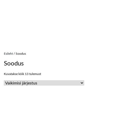
Skip
to
Esileht
/ Soodus
content
Soodus
Kuvatakse kõik 13 tulemust