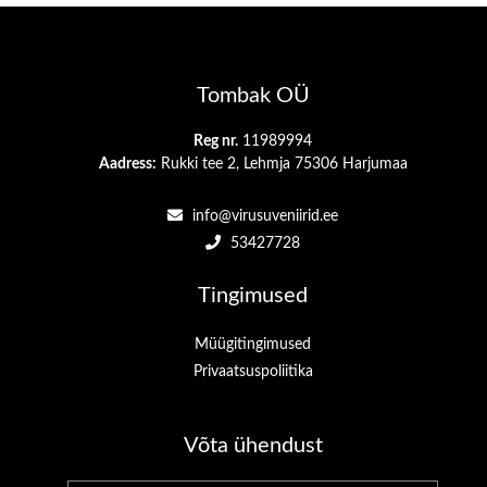
Tombak OÜ
Reg nr.
11989994
Aadress:
Rukki tee 2, Lehmja 75306 Harjumaa
info@virusuveniirid.ee
53427728
Tingimused
Müügitingimused
Privaatsuspoliitika
Võta ühendust