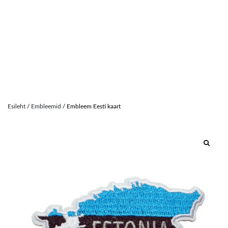
Skip
to
Esileht
/
Embleemid
/ Embleem Eesti kaart
content