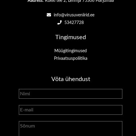
Aadress:
Rukki tee 2, Lehmja 75306 Harjumaa
info@virusuveniirid.ee
53427728
Tingimused
Müügitingimused
Privaatsuspoliitika
Võta ühendust