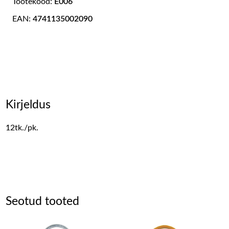
Tootekood:
E006
EAN:
4741135002090
Kirjeldus
12tk./pk.
Seotud tooted