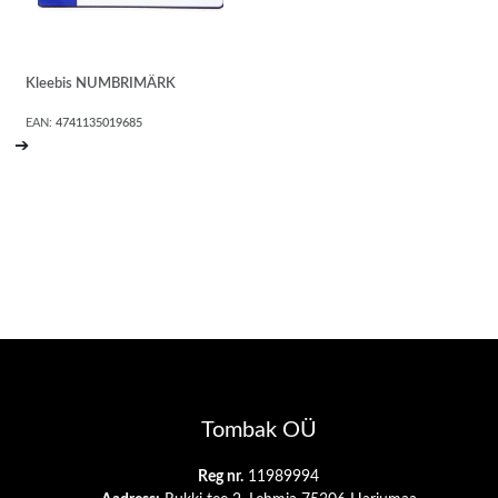
Kleebis NUMBRIMÄRK
EAN:
4741135019685
➔
Tombak OÜ
Reg nr.
11989994