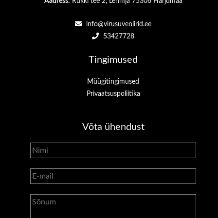
Aadress:
Rukki tee 2, Lehmja 75306 Harjumaa
info@virusuveniirid.ee
53427728
Tingimused
Müügitingimused
Privaatsuspoliitika
Võta ühendust