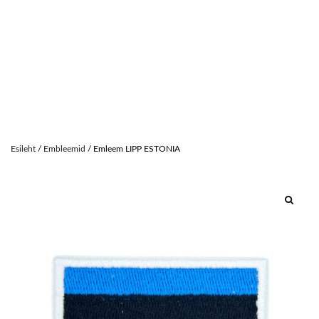
Skip
to
Esileht
/
Embleemid
/ Emleem LIPP ESTONIA
content