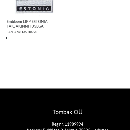
Embleem LIPP ESTONIA
TAKJAKINNITUSEGA
EAN:
4741135018770
➔
Tombak OÜ
Reg nr.
11989994