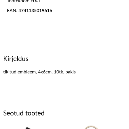
Tootekood:
E001
EAN:
4741135019616
Kirjeldus
tikitud embleem, 4x6cm, 10tk. pakis
Seotud tooted