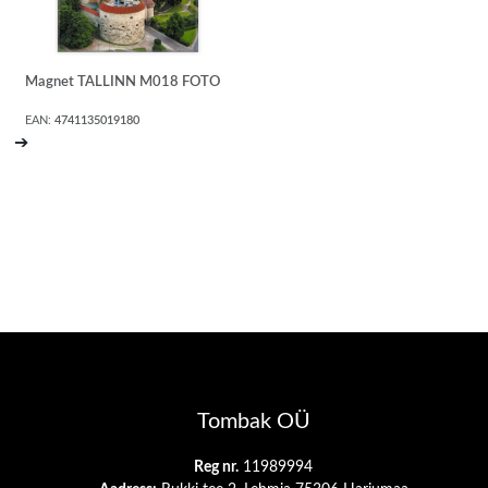
Magnet TALLINN M018 FOTO
EAN:
4741135019180
➔
Tombak OÜ
Reg nr.
11989994