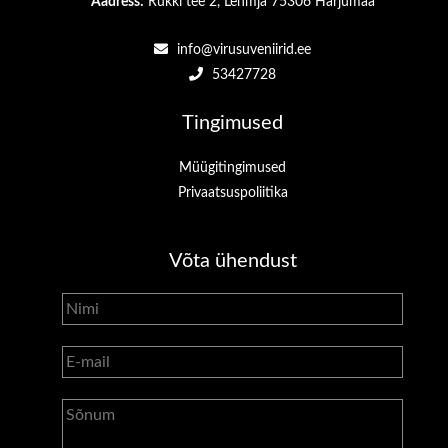
Aadress:
Rukki tee 2, Lehmja 75306 Harjumaa
info@virusuveniirid.ee
53427728
Tingimused
Müügitingimused
Privaatsuspoliitika
Võta ühendust