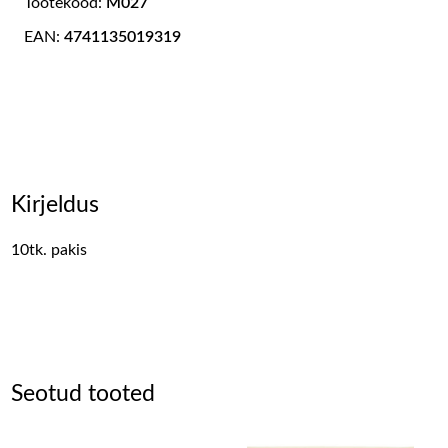
Tootekood:
M027
EAN:
4741135019319
Kirjeldus
10tk. pakis
Seotud tooted