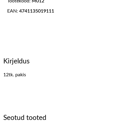
Tootekood:
M012
EAN:
4741135019111
Kirjeldus
12tk. pakis
Seotud tooted