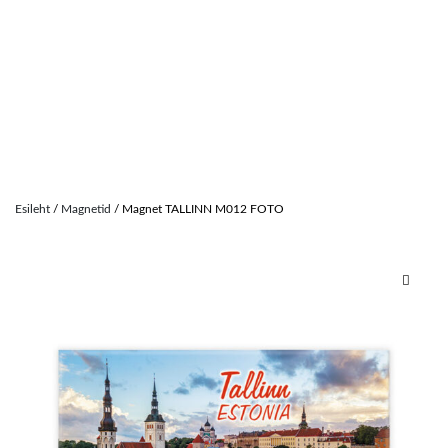
Skip
to
Esileht
/
Magnetid
/ Magnet TALLINN M012 FOTO
content