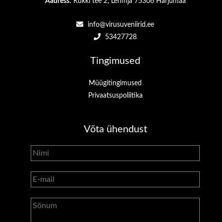
Aadress:
Rukki tee 2, Lehmja 75306 Harjumaa
info@virusuveniirid.ee
53427728
Tingimused
Müügitingimused
Privaatsuspoliitika
Võta ühendust