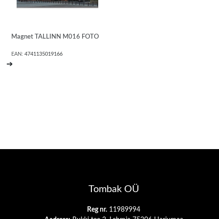
Magnet TALLINN M016 FOTO
EAN:
4741135019166
➔
Tombak OÜ
Reg nr.
11989994