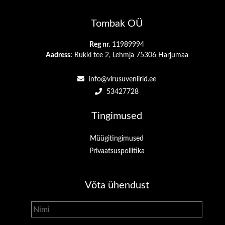
Tombak OÜ
Reg nr.
11989994
Aadress:
Rukki tee 2, Lehmja 75306 Harjumaa
info@virusuveniirid.ee
53427728
Tingimused
Müügitingimused
Privaatsuspoliitika
Võta ühendust