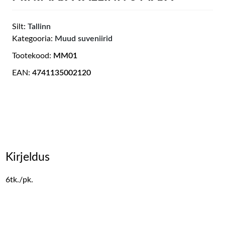
Silt:
Tallinn
Kategooria:
Muud suveniirid
Tootekood:
MM01
EAN:
4741135002120
Kirjeldus
6tk./pk.