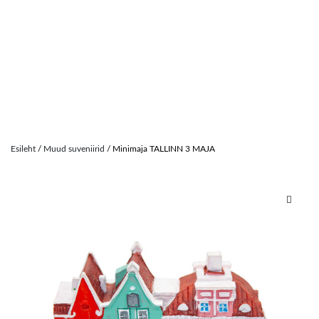
Skip
to
Esileht
/
Muud suveniirid
/ Minimaja TALLINN 3 MAJA
content