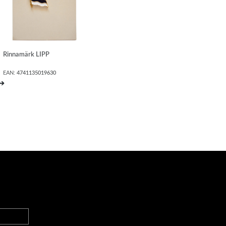
Rinnamärk LIPP
EAN:
4741135019630
➔