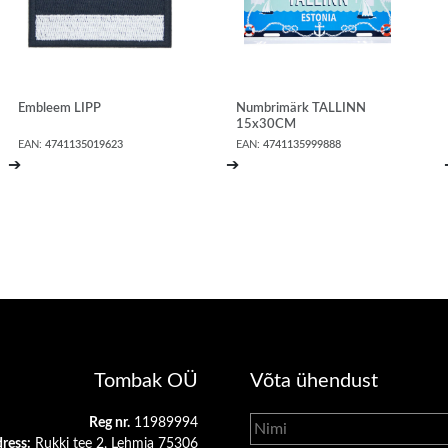
Embleem LIPP
Numbrimärk TALLINN
15x30CM
EAN:
4741135019623
EAN:
4741135999888
➔
➔
Tombak OÜ
Võta ühendust
Reg nr.
11989994
ress:
Rukki tee 2, Lehmja 75306