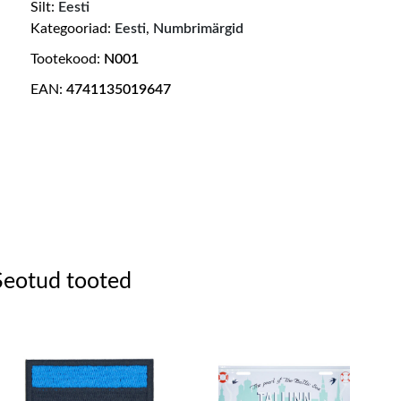
Silt:
Eesti
Kategooriad:
Eesti
,
Numbrimärgid
Tootekood:
N001
EAN:
4741135019647
Seotud tooted