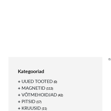
Skip
E
to
content
Kategooriad
UUED TOOTED
(0)
MAGNETID
(113)
VÕTMEHOIDJAD
(42)
PITSID
(17)
KRUUSID
(11)