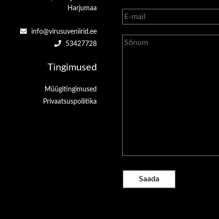
Harjumaa
info@virusuveniirid.ee
53427728
Tingimused
Müügitingimused
Privaatsuspoliitika