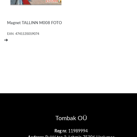
Magnet TALLINN M008 FOTO
EAN:
4741135019074
➔
Tombak OÜ
Reg nr.
11989994