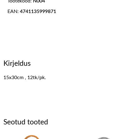
Tootekood:
N004
EAN:
4741135999871
Kirjeldus
15x30cm , 12tk/pk.
Seotud tooted