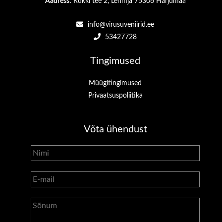
Aadress:
Rukki tee 2, Lehmja 75306 Harjumaa
info@virusuveniirid.ee
53427728
Tingimused
Müügitingimused
Privaatsuspoliitika
Võta ühendust