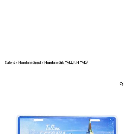
Skip
to
Esileht
/
Numbrimärgid
/ Numbrimärk TALLINN TALV
content