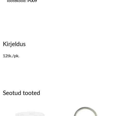
Tootekood:
P009
Kirjeldus
12tk./pk.
Seotud tooted