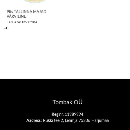
Pits TALLINNA MAJAD
VÄRVILINE
EAN:
4741135002014
➔
Tombak OÜ
Reg nr.
11989994
Aadress:
Rukki tee 2, Lehmja 75306 Harjumaa