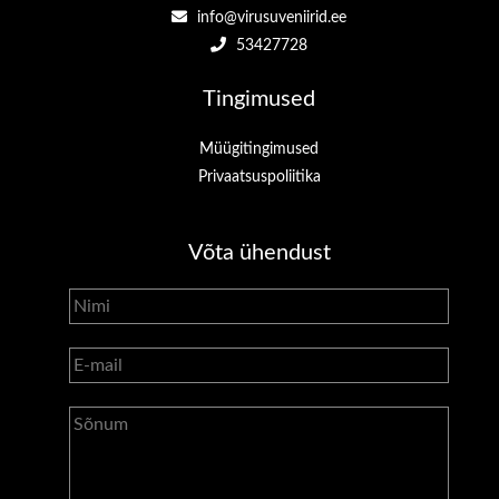
info@virusuveniirid.ee
53427728
Tingimused
Müügitingimused
Privaatsuspoliitika
Võta ühendust