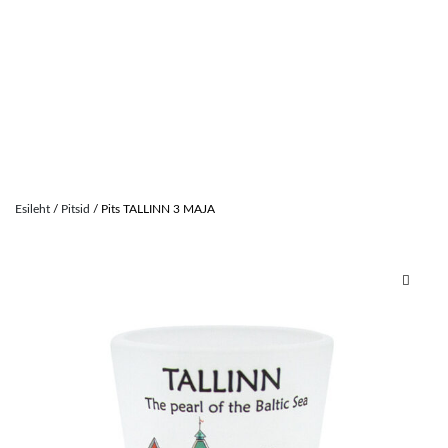
Skip
to
Esileht
/
Pitsid
/ Pits TALLINN 3 MAJA
content