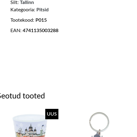
Silt:
Tallinn
Kategooria:
Pitsid
Tootekood:
P015
EAN:
4741135003288
Seotud tooted