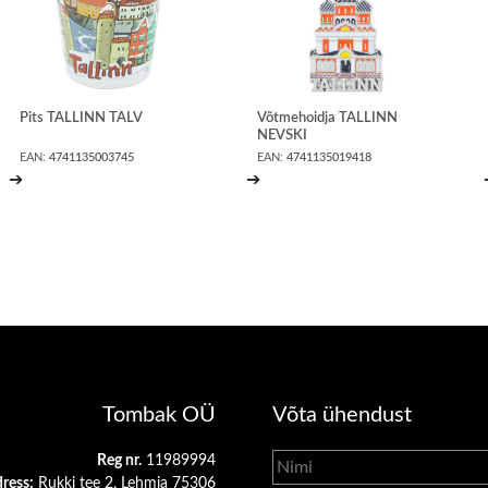
Pits TALLINN TALV
Võtmehoidja TALLINN
NEVSKI
EAN:
4741135003745
EAN:
4741135019418
➔
➔
Tombak OÜ
Võta ühendust
Reg nr.
11989994
ress:
Rukki tee 2, Lehmja 75306