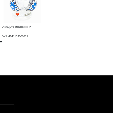
Viinapits BIKIINID 2
EAN:
4741135000621
➔