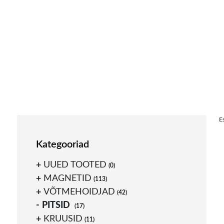
Skip
E
to
content
Kategooriad
UUED TOOTED
(0)
MAGNETID
(113)
VÕTMEHOIDJAD
(42)
PITSID
(17)
KRUUSID
(11)