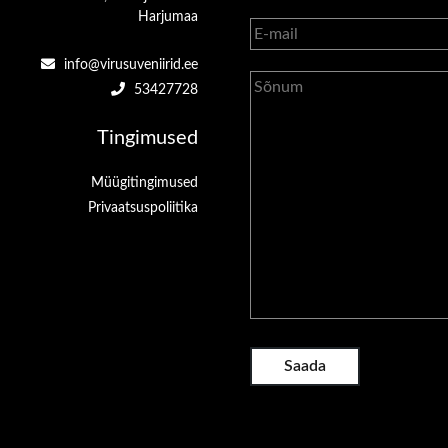
Harjumaa
info@virusuveniirid.ee
53427728
Tingimused
Müügitingimused
Privaatsuspoliitika