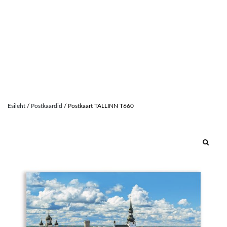
Skip
to
Esileht
/
Postkaardid
/ Postkaart TALLINN T660
content