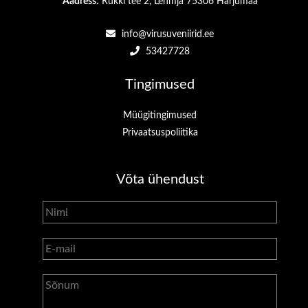
Aadress:
Rukki tee 2, Lehmja 75306 Harjumaa
info@virusuveniirid.ee
53427728
Tingimused
Müügitingimused
Privaatsuspoliitika
Võta ühendust