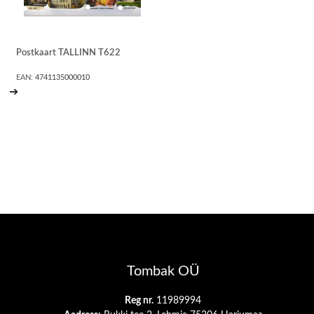
Postkaart TALLINN T622
EAN:
4741135000010
➔
Tombak OÜ
Reg nr.
11989994