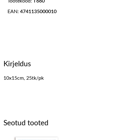
Tootekood:
T660
EAN:
4741135000010
Kirjeldus
10x15cm, 25tk/pk
Seotud tooted