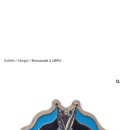
Skip
to
Esileht
/
Märgid
/ Rinnamärk 2 LIPPU
content