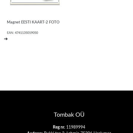
Magnet EESTI KAART-2 FOTO
EAN:
4741135019050
➔
Tombak OÜ
Reg nr.
11989994