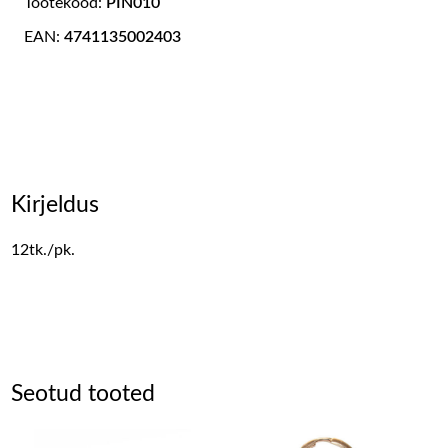
Tootekood:
PIN010
EAN:
4741135002403
Kirjeldus
12tk./pk.
Seotud tooted