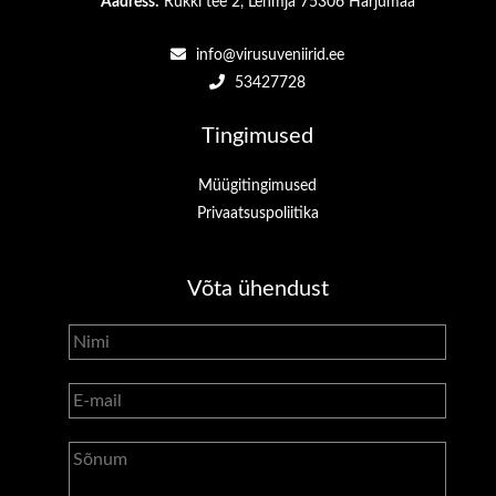
Aadress:
Rukki tee 2, Lehmja 75306 Harjumaa
info@virusuveniirid.ee
53427728
Tingimused
Müügitingimused
Privaatsuspoliitika
Võta ühendust