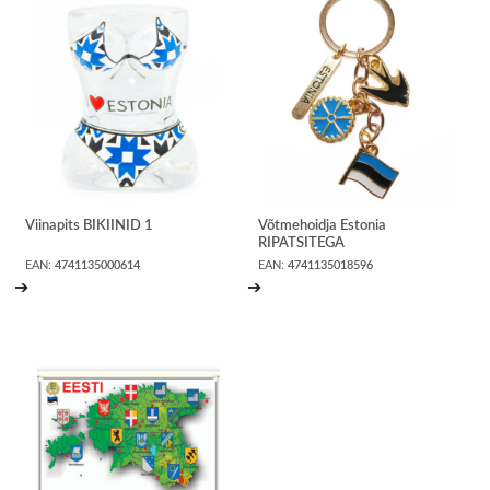
Viinapits BIKIINID 1
Võtmehoidja Estonia
RIPATSITEGA
EAN:
4741135000614
EAN:
4741135018596
➔
➔