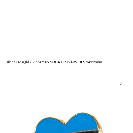
Skip
to
Esileht
/
Märgid
/ Rinnamärk SÜDA LIPUVÄRVIDES 14x15mm
content