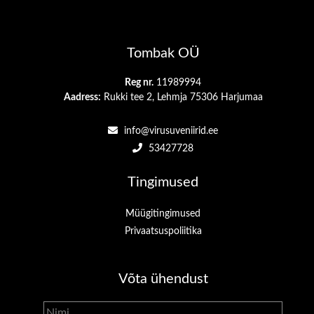
Tombak OÜ
Reg nr.
11989994
Aadress:
Rukki tee 2, Lehmja 75306 Harjumaa
info@virusuveniirid.ee
53427728
Tingimused
Müügitingimused
Privaatsuspoliitika
Võta ühendust