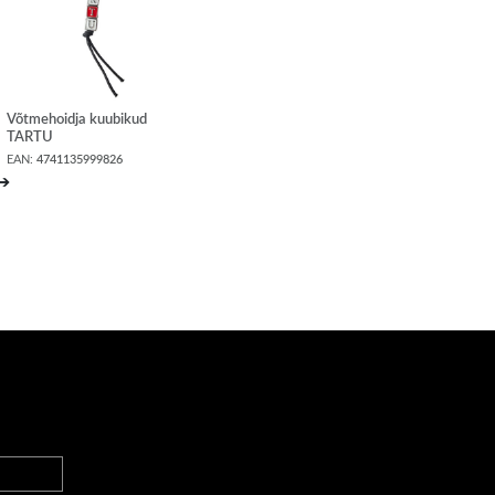
Võtmehoidja kuubikud
TARTU
EAN:
4741135999826
➔