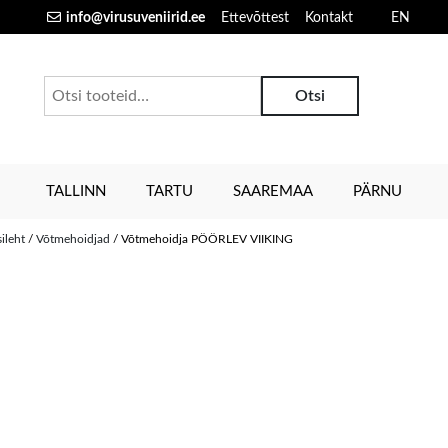
info@virusuveniirid.ee
Ettevõttest
Kontakt
EN
Otsi:
Otsi
TALLINN
TARTU
SAAREMAA
PÄRNU
sileht
/
Võtmehoidjad
/ Võtmehoidja PÖÖRLEV VIIKING