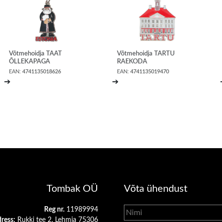
Võtmehoidja TAAT
Võtmehoidja TARTU
ÕLLEKAPAGA
RAEKODA
EAN:
4741135018626
EAN:
4741135019470
➔
➔
Tombak OÜ
Võta ühendust
Reg nr.
11989994
ress:
Rukki tee 2, Lehmja 75306