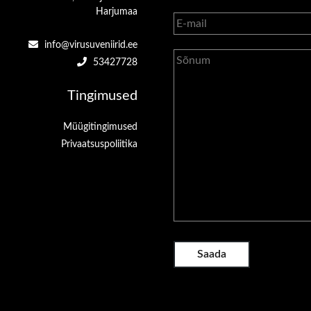
Harjumaa
info@virusuveniirid.ee
53427728
Tingimused
Müügitingimused
Privaatsuspoliitika