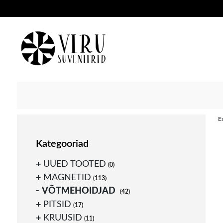
Suveniiride hulgimüük
Viru suveniirid
Skip
E
to
content
Kategooriad
UUED TOOTED
(0)
MAGNETID
(113)
VÕTMEHOIDJAD
(42)
PITSID
(17)
KRUUSID
(11)