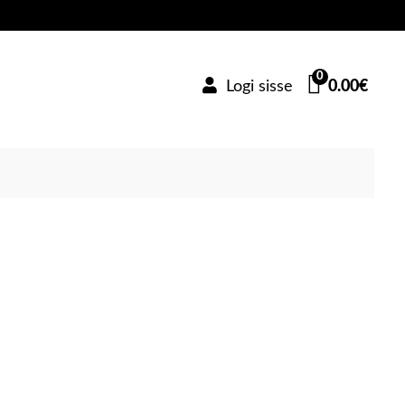
0
Logi sisse
0.00
€