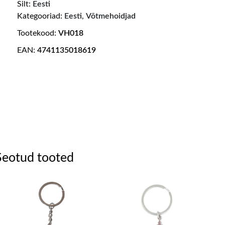
Silt:
Eesti
Kategooriad:
Eesti
,
Võtmehoidjad
Tootekood:
VH018
EAN:
4741135018619
Seotud tooted