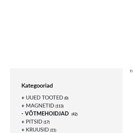
Skip
E
to
content
Kategooriad
UUED TOOTED
(0)
MAGNETID
(113)
VÕTMEHOIDJAD
(42)
PITSID
(17)
KRUUSID
(11)