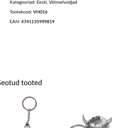
Kategooriad:
Eesti
,
Võtmehoidjad
Tootekood:
VH016
EAN:
4741135999819
Seotud tooted