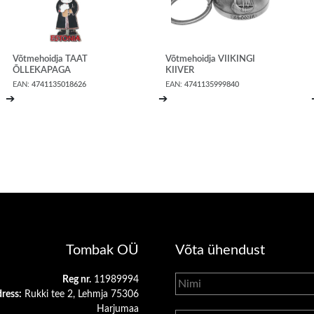
Võtmehoidja TAAT
Võtmehoidja VIIKINGI
ÕLLEKAPAGA
KIIVER
EAN:
4741135018626
EAN:
4741135999840
➔
➔
Tombak OÜ
Võta ühendust
Reg nr.
11989994
ress:
Rukki tee 2, Lehmja 75306
Harjumaa