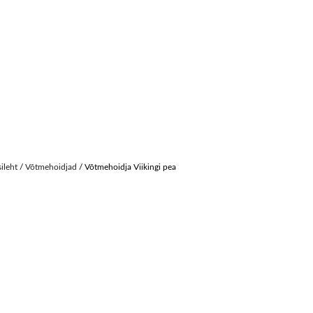
sileht
/
Võtmehoidjad
/ Võtmehoidja Viikingi pea