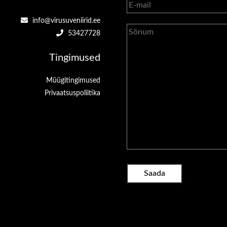
info@virusuveniirid.ee
53427728
Tingimused
Müügitingimused
Privaatsuspoliitika