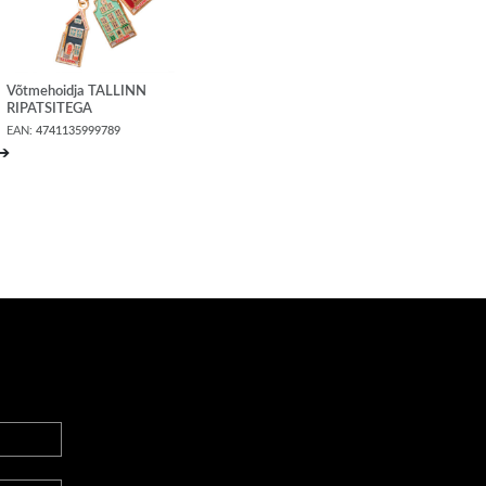
Võtmehoidja TALLINN
RIPATSITEGA
EAN:
4741135999789
➔