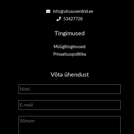
info@virusuveniirid.ee
53427728
Tingimused
Müügitingimused
Privaatsuspoliitika
Võta ühendust