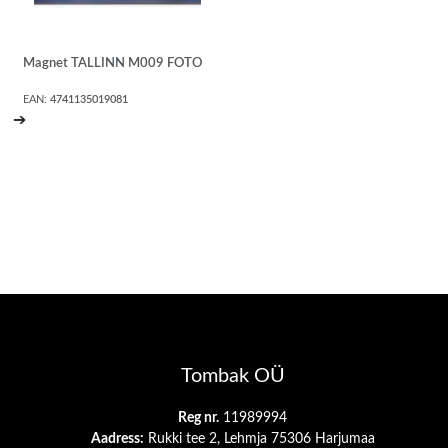
Magnet TALLINN M009 FOTO
EAN:
4741135019081
➔
Tombak OÜ
Reg nr.
11989994
Aadress:
Rukki tee 2, Lehmja 75306 Harjumaa