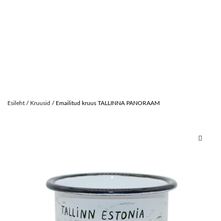
Skip
to
Esileht
/
Kruusid
/ Emailitud kruus TALLINNA PANORAAM
content