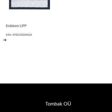
Embleem LIPP
EAN:
4741135019623
➔
Tombak OÜ