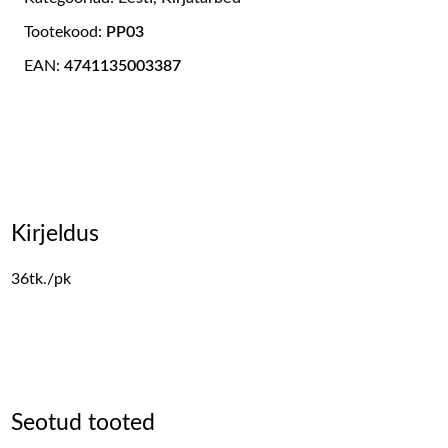
Tootekood:
PP03
EAN:
4741135003387
Kirjeldus
36tk./pk
Seotud tooted