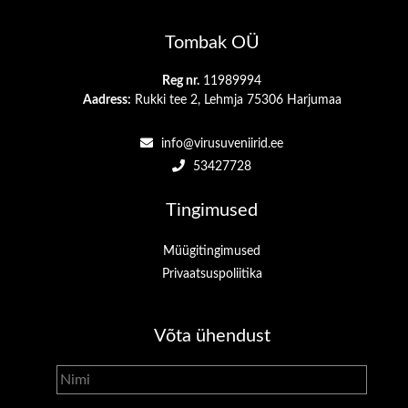
Tombak OÜ
Reg nr.
11989994
Aadress:
Rukki tee 2, Lehmja 75306 Harjumaa
info@virusuveniirid.ee
53427728
Tingimused
Müügitingimused
Privaatsuspoliitika
Võta ühendust