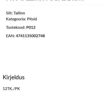
Silt:
Tallinn
Kategooria:
Pitsid
Tootekood:
P012
EAN:
4741135002748
Kirjeldus
12TK./PK