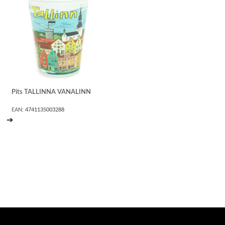
Pits TALLINNA VANALINN
EAN:
4741135003288
➔